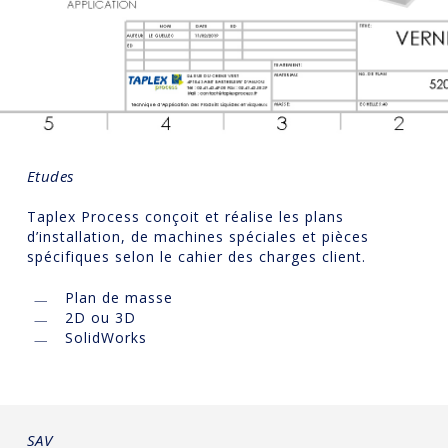
Etudes
Accueil
Taplex Process conçoit et réalise les plans
d’installation, de machines spéciales et pièces
Identité
spécifiques selon le cahier des charges client.
Présentation de
produits
Plan de masse
l’entreprise
2D ou 3D
Equipements de pei
Services
SolidWorks
Secteurs d’activité
vernis et autres pro
Conseil / Accompa
Contact
liquides
Actualités
Etudes
Pneumatique bas
Equipements de pro
pression
pâteux et semi-pât
SAV
SAV