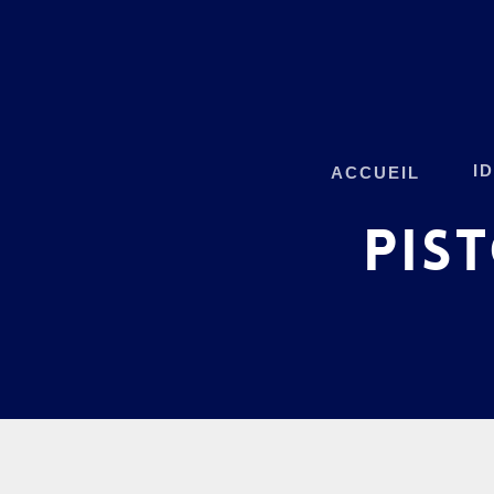
I
ACCUEIL
PIS
Hit enter to search or ESC to close